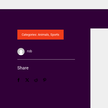
Categories:
Animals
,
Sports
rob
Share