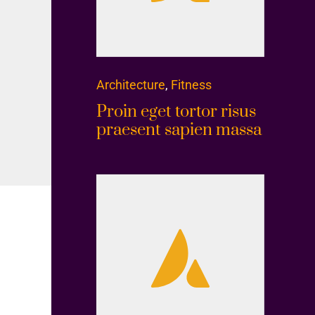
Architecture
,
Fitness
Proin eget tortor risus
praesent sapien massa